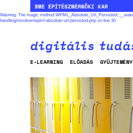
Warning: The magic method WPML_Absolute_Url_Persisted::__wakeup() 
handling/resolver/wpml-absolute-url-persisted.php on line 30
E-LEARNING
ELŐADÁS
GYŰJTEMÉNY