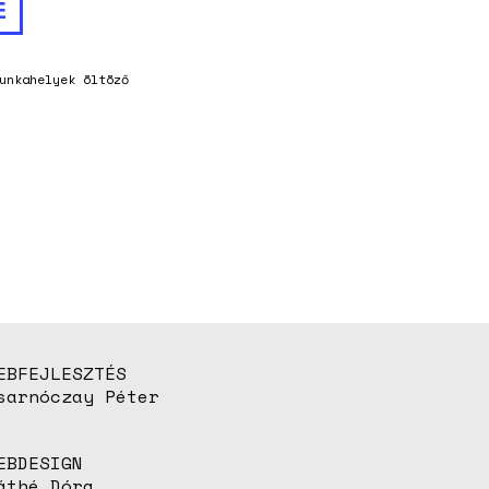
E
unkahelyek
öltöző
EBFEJLESZTÉS
sarnóczay Péter
EBDESIGN
áthé Dóra