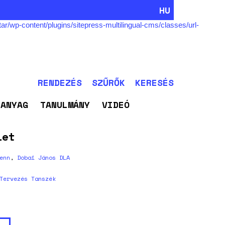
HU
/wp-content/plugins/sitepress-multilingual-cms/classes/url-
RENDEZÉS
SZŰRŐK
KERESÉS
NANYAG
TANULMÁNY
VIDEÓ
let
enn
,
Dobai János DLA
Tervezés Tanszék