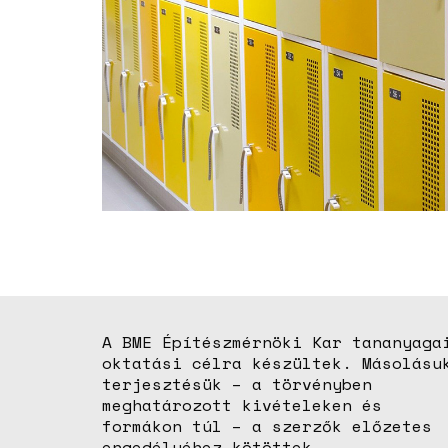
A BME Építészmérnöki Kar tananyaga
oktatási célra készültek. Másolásu
terjesztésük – a törvényben
meghatározott kivételeken és
formákon túl – a szerzők előzetes
engedélyéhez kötöttek.