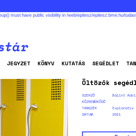
must have public visibility in /web/epitesz/epitesz.bme.hu/tudastar
JEGYZET
KÖNYV
KUTATÁS
SEGÉDLET
TA
Öltözők segéd
SZERZŐ
Bálint Adri
KÖZREMŰKÖDŐ
TANSZÉK
Exploratív 
DÁTUM
2011