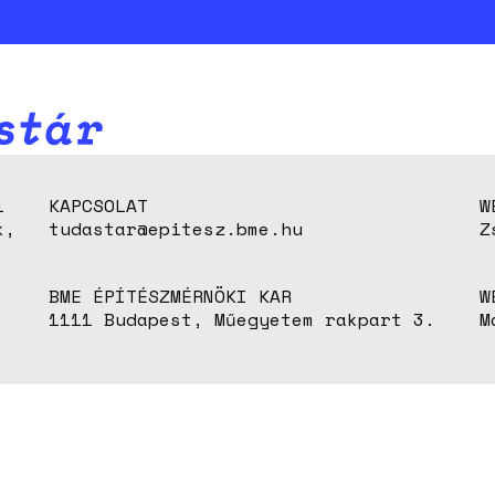
i
KAPCSOLAT
W
k,
tudastar@epitesz.bme.hu
Z
BME ÉPÍTÉSZMÉRNÖKI KAR
W
1111 Budapest, Műegyetem rakpart 3.
M