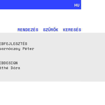
HU
RENDEZÉS
SZŰRŐK
KERESÉS
EBFEJLESZTÉS
sarnóczay Péter
EBDESIGN
áthé Dóra