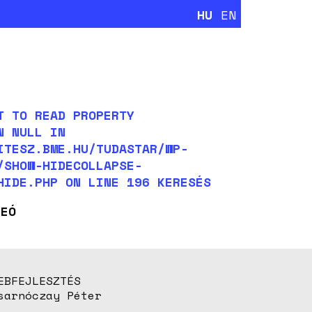
HU
EN
T TO READ PROPERTY
N NULL IN
ITESZ.BME.HU/TUDASTAR/WP-
/SHOW-HIDECOLLAPSE-
_HIDE.PHP ON LINE 196
KERESÉS
DEÓ
EBFEJLESZTÉS
sarnóczay Péter