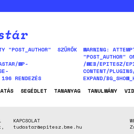
TY "POST_AUTHOR"
SZŰRŐK
WARNING: ATTEMP
"POST_AUTHOR" O
ASTAR/WP-
/WEB/EPITESZ/EP
SE-
CONTENT/PLUGINS
E 196
RENDEZÉS
EXPAND/BG_SHOW
TATÁS
SEGÉDLET
TANANYAG
TANULMÁNY
VI
i
KAPCSOLAT
W
k,
tudastar@epitesz.bme.hu
Z