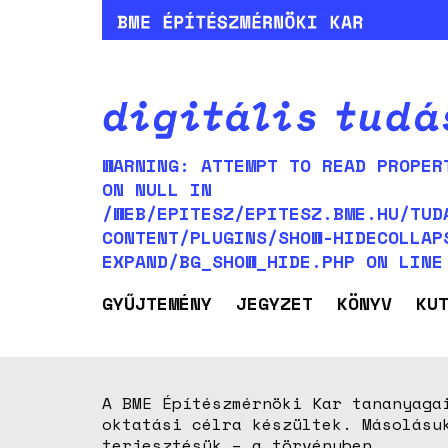
WARNING: ATTEMPT TO READ PROPER
ON NULL IN
/WEB/EPITESZ/EPITESZ.BME.HU/TUD
CONTENT/PLUGINS/SHOW-HIDECOLLAP
EXPAND/BG_SHOW_HIDE.PHP ON LIN
GYŰJTEMÉNY
JEGYZET
KÖNYV
KU
A BME Építészmérnöki Kar tananyaga
oktatási célra készültek. Másolásu
terjesztésük – a törvényben