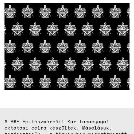
A BME Építészmérnöki Kar tananyagai
oktatási célra készültek. Másolásuk,
terjesztésük – a törvényben meghatározott