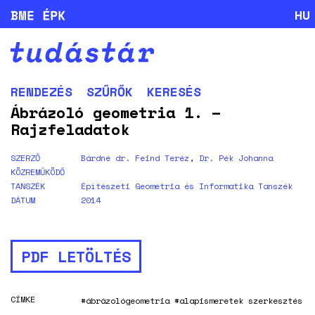
HU
RENDEZÉS
SZŰRŐK
KERESÉS
Ábrázoló geometria 1. –
Rajzfeladatok
SZERZŐ
Bárdné dr. Feind Teréz
,
Dr. Pék Johanna
KÖZREMŰKÖDŐ
TANSZÉK
Építészeti Geometria és Informatika Tanszék
DÁTUM
2014
PDF LETÖLTÉS
CÍMKE
#ábrázológeometria
#alapismeretek
szerkesztés